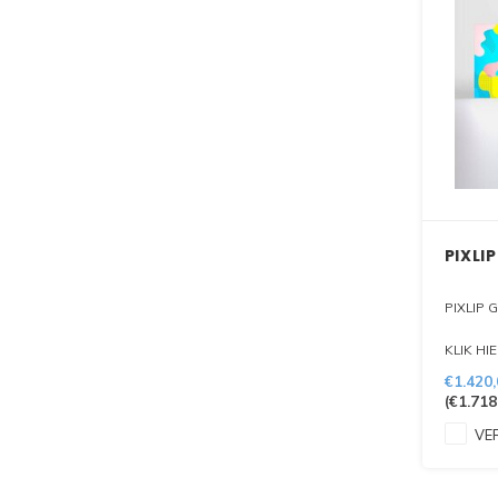
PIXLI
PIXLIP 
KLIK HI
DIT PR
€1.420,
(
€1.718
VER