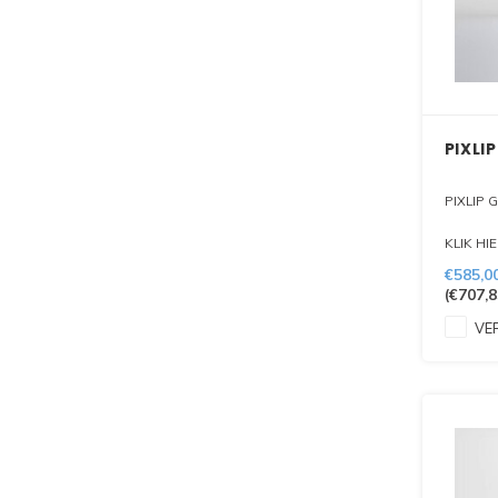
PIXLI
PIXLIP 
KLIK HI
DIT PR
€585,0
(
€707,8
VER