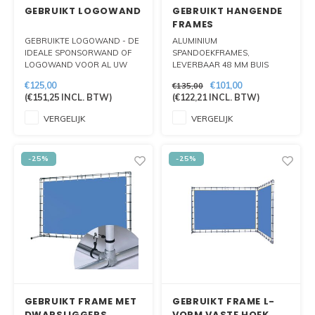
GEBRUIKT LOGOWAND
GEBRUIKT HANGENDE
FRAMES
GEBRUIKTE LOGOWAND - DE
ALUMINIUM
IDEALE SPONSORWAND OF
SPANDOEKFRAMES,
LOGOWAND VOOR AL UW
LEVERBAAR 48 MM BUIS
PERSCONFERENTIES, RODE
BESTEMD VOOR PLAATSING
€125,00
€101,00
€135,00
LOPER MOMENTEN OF
AAN VLAKKE WAND.
(
€151,25
INCL. BTW)
(
€122,21
INCL. BTW)
ANDERE EVENEMENTEN. NU
OOK TE HUUR VOOR
VERGELIJK
VERGELIJK
PRESENTATIES,
CONFERENTIES EN
EVENEMENTEN.
-25%
-25%
GEBRUIKT FRAME MET
GEBRUIKT FRAME L-
DWARSLIGGERS
VORM VASTE HOEK