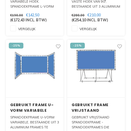
VARIABELE HOEK.
VASTE HOEK VAN 90°,
SPANDOEKFRAME L-VORM
BESTAANDE UIT 3 ALUMINIUM
VARIABELE HOEK,
FRAMES TE PLAATSEN IN U
€142,50
€210,00
€190,00
€280,00
BESTAANDE UIT 2 ALUMINIUM
VORM. IDEAAL VOOR
(
€172,43
INCL. BTW)
(
€254,10
INCL. BTW)
FRAMES TE PLAATSEN IN
BEURSOPSTELLING.
HOEK VORM. IDEAAL VOOR
VERGELIJK
VERGELIJK
BEURSOPSTELLING.
-25%
-25%
GEBRUIKT FRAME U-
GEBRUIKT FRAME
VORM VARIABELE
VRIJSTAAND
HOEK
SPANDOEKFRAME U-VORM
GEBRUIKT VRIJSTAAND
VARIABELE, BESTAANDE UIT 3
SPANDOEKFRAME -
ALUMINIUM FRAMES TE
SPANDOEKFRAMES DIE