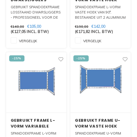
GEBRUIKT SPANDOEKFRAME
SPANDOEKFRAME L-VORM
LOSSTAAND DWARSLIGGERS
VASTE HOEK VAN 90°,
- PROFESSIONEEL VOOR DE
BESTAANDE UIT 2 ALUMINIUM
DAG KOMEN OP EEN BEURS
FRAMES TE PLAATSEN IN L
€105,00
€142,00
€140,00
€190,00
OF EVENEMENT? DAT DOET U
VORM. IDEAAL VOOR
(
€127,05
INCL. BTW)
(
€171,82
INCL. BTW)
MAKKELIJK MET ONZE
BEURSOPSTELLING OF
SPANFRAME
ACHTERWAND.
VERGELIJK
VERGELIJK
PRESENTATIEWANDEN OF
BEURSWANDEN.
FULL COLOUR BEDRUKT EN
-25%
-25%
OPVALLEND GROOT. U TREKT
GEGARANDEERD DE
AANDACHT.
GEBRUIKT FRAME L-
GEBRUIKT FRAME U-
VORM VARIABELE
VORM VASTE HOEK
HOEK
SPANDOEKFRAME L-VORM
SPANDOEKFRAME U-VORM