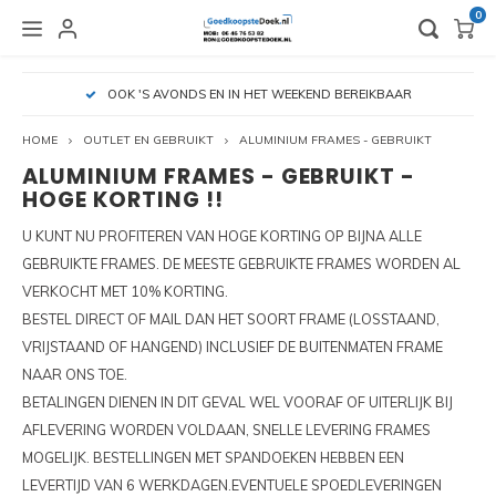
0
HOOFDMENU / VLAGGEN EN BEACHVLAGGEN
HOOFDMENU / OUTLET EN GEBRUIKT
HOOFDMENU / BEURSMATERIALEN
HOOFDMENU / BINNENRECLAME
HOOFDMENU / BUITENRECLAME
HOOFDMENU / HUREN
H
OOK 'S AVONDS EN IN HET WEEKEND BEREIKBAAR
VLAGGEN EN BEACHVLAGGEN
OUTLET EN GEBRUIKT
BEURSMATERIALEN
BINNENRECLAME
BUITENRECLAME
HUREN
HOME
OUTLET EN GEBRUIKT
ALUMINIUM FRAMES - GEBRUIKT
ALUMINIUM FRAMES - GEBRUIKT -
BEURSVERLICHTING
BANNERS
BUISKOPPELINGEN
BEURSWAND HUREN
ACCESSOIRES VLAGGEN
DUBB
TEXT
ZIPP
PIX L
PIXLI
HUREN
HUREN
HOGE KORTING !!
ALUMINIUM FRAMES - GEBRUIKT
U KUNT NU PROFITEREN VAN HOGE KORTING OP BIJNA ALLE
CONNECTOR BEURSVERLICHTING
BEURSWANDEN EN STANDS
CONTAINERFRAMES
STOEPBORDEN HUREN
ACCESSSOIRES BEACHVLAGGEN
L-BA
TEXT
ZIPP
PIX L
PIXLI
HUREN
GEBRUIKTE FRAMES. DE MEESTE GEBRUIKTE FRAMES WORDEN AL
BUISKOPPELINGEN - GEBRUIKT
VERKOCHT MET 10% KORTING.
FOLDERHOUDERS
LED FRAMES ALUMINIUM
SPANDOEKEN
CONTAINERFRAME HUREN
ROLL
BEUR
PIX L
PIXLI
HUREN
BESTEL DIRECT OF MAIL DAN HET SOORT FRAME (LOSSTAAND,
CONTAINERFRAMES - GEBRUIKT
VRIJSTAAND OF HANGEND) INCLUSIEF DE BUITENMATEN FRAME
OPBERGKOFFERS EN TASSEN
LOSSTAANDE FRAMES
SPANDOEKFRAMES
SPANDOEKFRAME HUREN
ZIPP 
PIXLI
HUREN
NAAR ONS TOE.
STOEPBORDEN - GEBRUIKT
PRESENTATIEBALIES
TEXTIELFRAMES
SPANDOEKMATERIALEN
TEXTIELFRAME HUREN
BETALINGEN DIENEN IN DIT GEVAL WEL VOORAF OF UITERLIJK BIJ
PIXLI
AFLEVERING WORDEN VOLDAAN, SNELLE LEVERING FRAMES
ZIPPIT TUBEFRAMES
SPANELASTIEKEN
HUREN PIXLIP GO LED
PIXLI
MOGELIJK. BESTELLINGEN MET SPANDOEKEN HEBBEN EEN
LEVERTIJD VAN 6 WERKDAGEN.EVENTUELE SPOEDLEVERINGEN