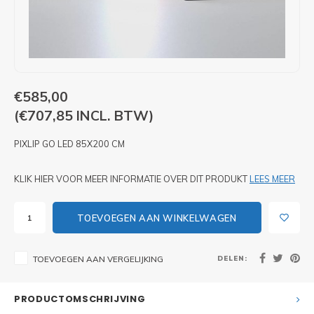
PIXLIP GO LED
STOEPBORDEN
HUREN PIXLIP GO BEURSSTANDS
PIXLIP GO BEURSSTANDS
€585,00
(€707,85 INCL. BTW)
PIXLIP GO LED 85X200 CM
KLIK HIER VOOR MEER INFORMATIE OVER DIT PRODUKT
LEES MEER
TOEVOEGEN AAN WINKELWAGEN
DELEN:
TOEVOEGEN AAN VERGELIJKING
PRODUCTOMSCHRIJVING