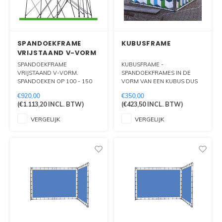
SPANDOEKFRAME
KUBUSFRAME
VRIJSTAAND V-VORM
SPANDOEKFRAME
KUBUSFRAME -
VRIJSTAAND V-VORM.
SPANDOEKFRAMES IN DE
SPANDOEKEN OP 100 - 150
VORM VAN EEN KUBUS DUS
CM BOVEN DE GROND.
ZICHTBAAR VAN 4 ZIJDES.
€920,00
€350,00
MEERDERE FORMATEN
(
€1.113,20
INCL. BTW)
(
€423,50
INCL. BTW)
MOGELIJK. STORMVAST TE
PLAATSEN OP ZACHTE
VERGELIJK
VERGELIJK
GROND.