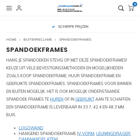
0
HOOFDMENU / VLAGGEN EN BEACHVLAGGEN
HOOFDMENU / OUTLET EN GEBRUIKT
HOOFDMENU / BEURSMATERIALEN
HOOFDMENU / BINNENRECLAME
HOOFDMENU / BUITENRECLAME
HOOFDMENU / HUREN
H
SCHERPE PRIJZEN
VLAGGEN EN BEACHVLAGGEN
OUTLET EN GEBRUIKT
BEURSMATERIALEN
BINNENRECLAME
BUITENRECLAME
HUREN
HOME
BUITENRECLAME
SPANDOEKFRAMES
SPANDOEKFRAMES
BEURSVERLICHTING
BANNERS
BUISKOPPELINGEN
BEURSWAND HUREN
ALUMINIUM FRAMES - GEBRUIKT
ACCESSOIRES VLAGGEN
DUBB
TEXT
ZIPP
PIX L
PIXLI
HUREN
HUREN
HANG JE SPANDOEKEN STEVIG OP MET DEZE SPANDOEKFRAMES!
CONNECTOR BEURSVERLICHTING
BEURSWANDEN EN STANDS
CONTAINERFRAMES
STOEPBORDEN HUREN
BUISKOPPELINGEN - GEBRUIKT
ACCESSSOIRES BEACHVLAGGEN
L-BA
TEXT
ZIPP
PIX L
PIXLI
HUREN
KEUZE UIT VELE BEVESTIGINGSMETHODEN EN MOGELIJKHEDEN
ZOALS KOOP SPANDOEKFRAME, HUUR SPANDOEKFRAME EN
FOLDERHOUDERS
LED FRAMES ALUMINIUM
SPANDOEKEN
CONTAINERFRAME HUREN
CONTAINERFRAMES - GEBRUIKT
ROLL
BEUR
PIX L
PIXLI
HUREN
GEBRUIKTE SPANDOEKFRAMES. SPANDOEKFRAMES VOOR BINNEN
EN BUITEN MOGELIJK. HET IS OOK MOGELIJK ONDERSTAANDE
OPBERGKOFFERS EN TASSEN
LOSSTAANDE FRAMES
SPANDOEKFRAME HUREN
STOEPBORDEN - GEBRUIKT
ZIPP 
PIXLI
HUREN
SPANDOEK FRAMES TE
HUREN
OF IN
GEBRUIKT
AAN TE SCHAFFEN.
SPANDOEKFRAMES
EEN SPANDOEKFRAME IS LEVERBAAR IN 33.7, 42.4 EN 48.3 MM
PRESENTATIEBALIES
TEXTIELFRAMES
TEXTIELFRAME HUREN
PIXLI
BUIS.
SPANDOEKMATERIALEN
LOGOWAND
ZIPPIT TUBEFRAMES
HUREN PIXLIP GO LED
PIXLI
HANGEND SPANDOEKFRAME (
V-VORM
,
LEUNINGDRAGER
,
SPANELASTIEKEN
DAMWANDPLATEN
)