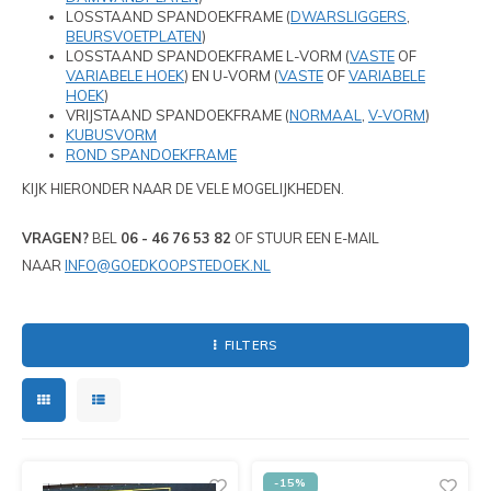
PIXLIP GO LED
HUREN PIXLIP GO BEURSSTANDS
LOSSTAAND SPANDOEKFRAME (
DWARSLIGGERS
,
BEURSVOETPLATEN
)
STOEPBORDEN
LOSSTAAND SPANDOEKFRAME L-VORM (
VASTE
OF
PIXLIP GO BEURSSTANDS
VARIABELE HOEK
) EN U-VORM (
VASTE
OF
VARIABELE
HOEK
)
VRIJSTAAND SPANDOEKFRAME (
NORMAAL
,
V-VORM
)
KUBUSVORM
ROND SPANDOEKFRAME
KIJK HIERONDER NAAR DE VELE MOGELIJKHEDEN.
VRAGEN?
BEL
06 - 46 76 53 82
OF STUUR EEN E-MAIL
NAAR
INFO@GOEDKOOPSTEDOEK.NL
FILTERS
-15%