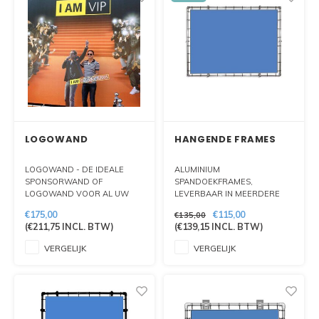
LOGOWAND
HANGENDE FRAMES
LOGOWAND - DE IDEALE
ALUMINIUM
SPONSORWAND OF
SPANDOEKFRAMES,
LOGOWAND VOOR AL UW
LEVERBAAR IN MEERDERE
PERSCONFERENTIES, RODE
DIAMETERS.BESTEMD VOOR
€175,00
€115,00
€135,00
LOPER MOMENTEN OF
PLAATSING AAN VLAKKE
(
€211,75
INCL. BTW)
(
€139,15
INCL. BTW)
ANDERE EVENEMENTEN.
WAND.
VERGELIJK
VERGELIJK