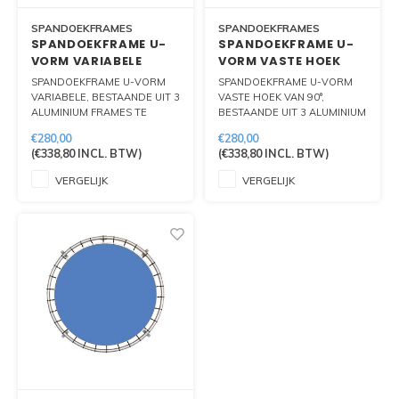
SPANDOEKFRAMES
SPANDOEKFRAMES
SPANDOEKFRAME U-
SPANDOEKFRAME U-
VORM VARIABELE
VORM VASTE HOEK
HOEK
SPANDOEKFRAME U-VORM
SPANDOEKFRAME U-VORM
VARIABELE, BESTAANDE UIT 3
VASTE HOEK VAN 90°,
ALUMINIUM FRAMES TE
BESTAANDE UIT 3 ALUMINIUM
PLAATSEN IN U VORM. IDEAAL
FRAMES TE PLAATSEN IN U
€280,00
€280,00
VOOR BEURSOPSTELLING OF
VORM. IDEAAL VOOR
(
€338,80
INCL. BTW)
(
€338,80
INCL. BTW)
ACHTERWAND.
BEURSOPSTELLING.
VERGELIJK
VERGELIJK