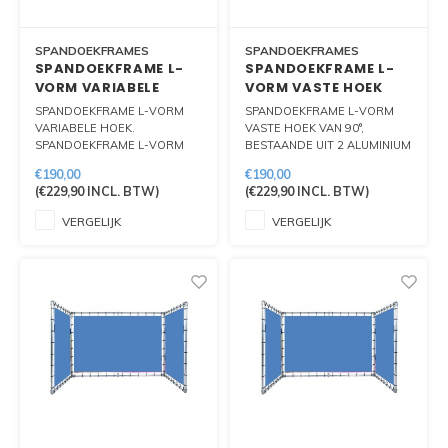
SPANDOEKFRAMES
SPANDOEKFRAMES
SPANDOEKFRAME L-
SPANDOEKFRAME L-
VORM VARIABELE
VORM VASTE HOEK
HOEK
SPANDOEKFRAME L-VORM
SPANDOEKFRAME L-VORM
VARIABELE HOEK.
VASTE HOEK VAN 90°,
SPANDOEKFRAME L-VORM
BESTAANDE UIT 2 ALUMINIUM
VARIABELE HOEK,
FRAMES TE PLAATSEN IN L
€190,00
€190,00
BESTAANDE UIT 2 ALUMINIUM
VORM. IDEAAL VOOR
(
€229,90
INCL. BTW)
(
€229,90
INCL. BTW)
FRAMES TE PLAATSEN IN
BEURSOPSTELLING OF
HOEK VORM. IDEAAL VOOR
ACHTERWAND.
VERGELIJK
VERGELIJK
BEURSOPSTELLING.