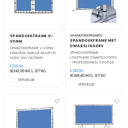
SPANDOEKFRAME V-
SPANDOEKFRAMES
SPANDOEKFRAME MET
VORM
DWARSLIGGERS
SPANDOEKFRAME V-VORM -
SPANDOEKFRAME
HANGEND AAN DE MUUR OP
LOSSTAAND DWARSLIGGERS
HOEK VAN UW PAND.
- PROFESSIONEEL VOOR DE
ZICHTBAARHEID NAAR 2
€200,00
DAG KOMEN OP EEN BEURS
KANTEN.
€140,00
(
€242,00
INCL. BTW)
OF EVENEMENT? DAT DOET U
(
€169,40
INCL. BTW)
MAKKELIJK MET ONZE
VERGELIJK
SPANFRAME
VERGELIJK
PRESENTATIEWANDEN OF
BEURSWANDEN.
FULL COLOUR BEDRUKT EN
OPVALLEND GROOT. U TREKT
GEGARANDEERD DE
AANDACHT.