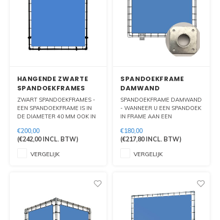
HANGENDE ZWARTE
SPANDOEKFRAME
SPANDOEKFRAMES
DAMWAND
ZWART SPANDOEKFRAMES -
SPANDOEKFRAME DAMWAND
EEN SPANDOEKFRAME IS IN
- WANNEER U EEN SPANDOEK
DE DIAMETER 40 MM OOK IN
IN FRAME AAN EEN
DE KLEUR ZWART
DAMWAND WILT BEVESTIGEN
€200,00
€180,00
VERKRIJGBAAR. WIJ LEVEREN
HEEFT U HIER EEN
(
€242,00
INCL. BTW)
(
€217,80
INCL. BTW)
MAATWERK DOOR MIDDEL
ZOGENOEMD DAMWAND
VAN DIVERSE MODELLEN,
FRAME VOOR NODIG. DE
VERGELIJK
VERGELIJK
SOORTEN DOEK EN
VERSCHILLEN TUSSEN EEN
OPTIONEEL MET MONTAGE.
HANGEND SPANDOEKFRAME
OF EEN DAMWAND FRAME
ZIT HEM HOOFDZAKELIJK IN
DE BEVESTIGINGSMATER