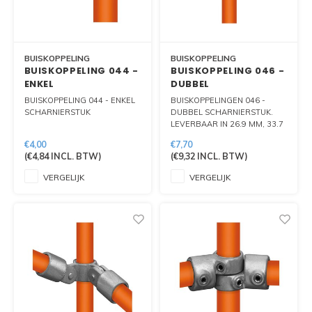
BUISKOPPELING
BUISKOPPELING
BUISKOPPELING 044 -
BUISKOPPELING 046 -
ENKEL
DUBBEL
SCHARNIERSTUK
SCHARNIERSTUK
BUISKOPPELING 044 - ENKEL
BUISKOPPELINGEN 046 -
SCHARNIERSTUK
DUBBEL SCHARNIERSTUK.
LEVERBAAR IN 26.9 MM, 33.7
MM, 42.4 MM EN 48.3 MM.
€4,00
€7,70
(
€4,84
INCL. BTW)
(
€9,32
INCL. BTW)
VERGELIJK
VERGELIJK