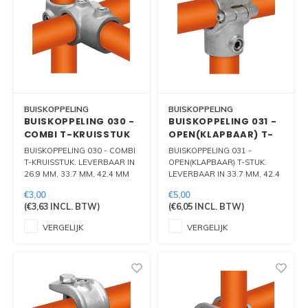
BUISKOPPELING
BUISKOPPELING
BUISKOPPELING 030 -
BUISKOPPELING 031 -
COMBI T-KRUISSTUK
OPEN(KLAPBAAR) T-
STUK
BUISKOPPELING 030 - COMBI
BUISKOPPELING 031 -
T-KRUISSTUK. LEVERBAAR IN
OPEN(KLAPBAAR) T-STUK.
26.9 MM, 33.7 MM, 42.4 MM
LEVERBAAR IN 33.7 MM, 42.4
EN 48.3 MM.
MM EN 48.3 MM
€3,00
€5,00
(
€3,63
INCL. BTW)
(
€6,05
INCL. BTW)
VERGELIJK
VERGELIJK