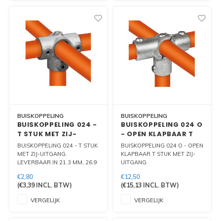
BUISKOPPELING
BUISKOPPELING
BUISKOPPELING 024 -
BUISKOPPELING 024 O
T STUK MET ZIJ-
- OPEN KLAPBAAR T
UITGANG
STUK MET ZIJ-
BUISKOPPELING 024 - T STUK
BUISKOPPELING 024 O - OPEN
UITGANG
MET ZIJ-UITGANG.
KLAPBAAR T STUK MET ZIJ-
LEVERBAAR IN 21.3 MM, 26.9
UITGANG
MM, 33.7 MM, 42,4 MM, 48.3
€2,80
€12,50
MM EN 60.3 MM.
(
€3,39
INCL. BTW)
(
€15,13
INCL. BTW)
VERGELIJK
VERGELIJK