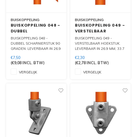
BUISKOPPELING
BUISKOPPELING
BUISKOPPELING 048 -
BUISKOPPELING 049 -
DUBBEL
VERSTELBAAR
SCHARNIERSTUK 90
HOEKSTUK
BUISKOPPELING 048 -
BUISKOPPELING 049 -
GRADEN
DUBBEL SCHARNIERSTUK 90
VERSTELBAAR HOEKSTUK.
GRADEN. LEVERBAAR IN 26.9
LEVERBAAR IN 26.9 MM, 33.7
MM, 33.7 MM, 42.4 MM EN
MM, 42.4 MM EN 48.3 MM.
€7,50
€2,30
48.3 MM.
(
€9,08
INCL. BTW)
(
€2,78
INCL. BTW)
VERGELIJK
VERGELIJK