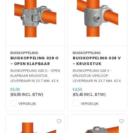
BUISKOPPELING
BUISKOPPELING
BUISKOPPELING 028 O
BUISKOPPELING 028 V
- OPEN KLAPBAAR
- KRUISSTUK
KRUISSTUK
VERLOOP
BUISKOPPELING 028 O - OPEN
BUISKOPPELING 028 V -
KLAPBAAR KRUISSTUK.
KRUISSTUK VERLOOP.
LEVERBAAR IN 33.7 MM, 42.4
LEVERBAAR IN 33.7 MM, 42.4
MM EN 48.3 MM
MM EN 48.3 MM
€5,00
€4,50
(
€6,05
INCL. BTW)
(
€5,45
INCL. BTW)
VERGELIJK
VERGELIJK