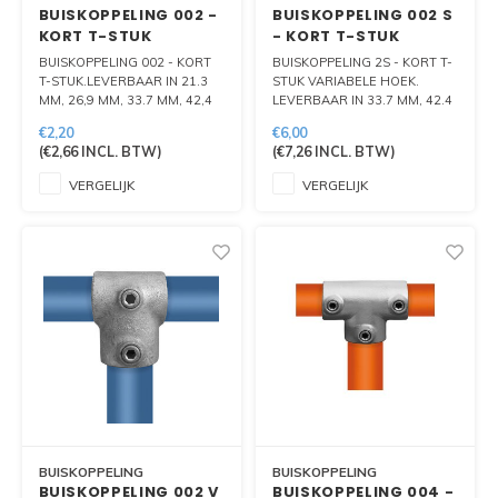
BUISKOPPELING 002 -
BUISKOPPELING 002 S
KORT T-STUK
- KORT T-STUK
VARIABELE HOEK
BUISKOPPELING 002 - KORT
BUISKOPPELING 2S - KORT T-
T-STUK.LEVERBAAR IN 21.3
STUK VARIABELE HOEK.
MM, 26,9 MM, 33.7 MM, 42,4
LEVERBAAR IN 33.7 MM, 42.4
MM, 48,3 MM EN 60.3 MM.
MM EN 48.3 MM
€2,20
€6,00
(
€2,66
INCL. BTW)
(
€7,26
INCL. BTW)
VERGELIJK
VERGELIJK
BUISKOPPELING
BUISKOPPELING
BUISKOPPELING 002 V
BUISKOPPELING 004 -