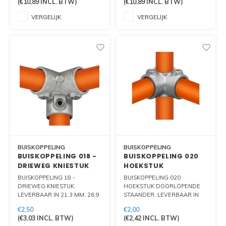
(
€10,89
INCL. BTW)
(
€10,89
INCL. BTW)
VERGELIJK
VERGELIJK
BUISKOPPELING
BUISKOPPELING
BUISKOPPELING 018 -
BUISKOPPELING 020
DRIEWEG KNIESTUK
HOEKSTUK
DOORLOPENDE
BUISKOPPELING 18 -
BUISKOPPELING 020
STAANDER
DRIEWEG KNIESTUK.
HOEKSTUK DOORLOPENDE
LEVERBAAR IN 21.3 MM, 26.9
STAANDER. LEVERBAAR IN
MM, 33.7 MM, 42.4 MM, 48,3
21.3 MM, 26.9 MM, 33.7 MM,
€2,50
€2,00
MM EN 60.3 MM.
42,4 MM, 48.3 MM EN 60.3
(
€3,03
INCL. BTW)
(
€2,42
INCL. BTW)
MM.