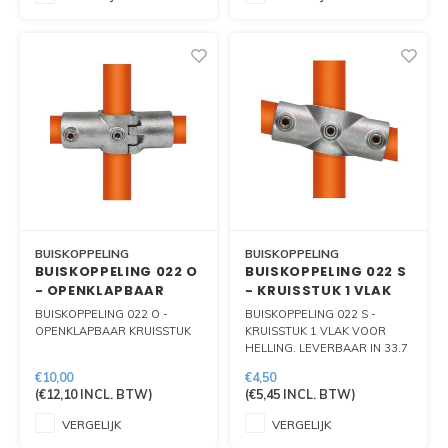
BUISKOPPELING
BUISKOPPELING
BUISKOPPELING 022 O
BUISKOPPELING 022 S
- OPENKLAPBAAR
- KRUISSTUK 1 VLAK
KRUISSTUK
VOOR HELLING
BUISKOPPELING 022 O -
BUISKOPPELING 022 S -
OPENKLAPBAAR KRUISSTUK
KRUISSTUK 1 VLAK VOOR
HELLING. LEVERBAAR IN 33.7
MM, 42.4 MM EN 48.3 MM
€10,00
€4,50
(
€12,10
INCL. BTW)
(
€5,45
INCL. BTW)
VERGELIJK
VERGELIJK