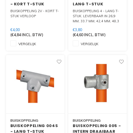
- KORT T-STUK
LANG T-STUK
VERLOOP
BUISKOPPELING 2V - KORT T-
BUISKOPPELING 4 - LANG T-
STUK VERLOOP
STUK. LEVERBAAR IN 26,9
MM, 33.7 MM, 42,4 MM, 48,3
MM EN 60.3 MM.
€4,00
€3,80
(
€4,84
INCL. BTW)
(
€4,60
INCL. BTW)
VERGELIJK
VERGELIJK
BUISKOPPELING
BUISKOPPELING
BUISKOPPELING 004S
BUISKOPPELING 005 -
- LANG T-STUK
INTERN DRAAIBAAR