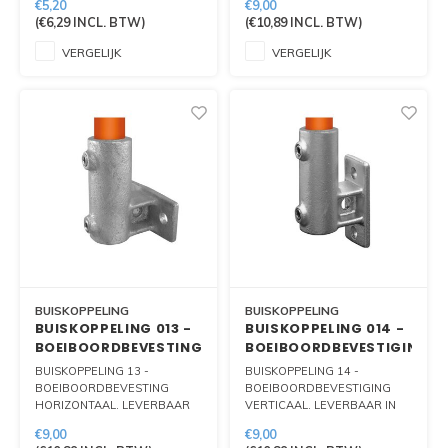
€5,20
€9,00
(
€6,29
INCL. BTW)
(
€10,89
INCL. BTW)
VERGELIJK
VERGELIJK
BUISKOPPELING
BUISKOPPELING
BUISKOPPELING 013 -
BUISKOPPELING 014 -
BOEIBOORDBEVESTING
BOEIBOORDBEVESTIGING
HORIZONTAAL
VERTICAAL
BUISKOPPELING 13 -
BUISKOPPELING 14 -
BOEIBOORDBEVESTING
BOEIBOORDBEVESTIGING
HORIZONTAAL. LEVERBAAR
VERTICAAL. LEVERBAAR IN
IN 33.7 MM, 42.4 MM EN 48.3
33.7 MM, 42.4 MM EN 48.3
€9,00
€9,00
MM
MM