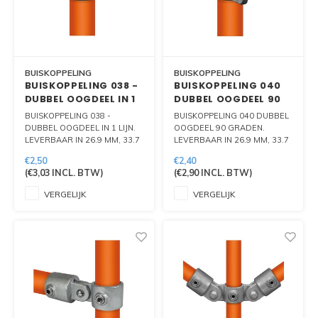
BUISKOPPELING
BUISKOPPELING
BUISKOPPELING 038 -
BUISKOPPELING 040
DUBBEL OOGDEEL IN 1
DUBBEL OOGDEEL 90
LIJN
GRADEN
BUISKOPPELING 038 -
BUISKOPPELING 040 DUBBEL
DUBBEL OOGDEEL IN 1 LIJN.
OOGDEEL 90 GRADEN.
LEVERBAAR IN 26.9 MM, 33.7
LEVERBAAR IN 26.9 MM, 33.7
MM, 42.4 MM EN 48.3 MM.
MM, 42.4 MM EN 48.3 MM.
€2,50
€2,40
(
€3,03
INCL. BTW)
(
€2,90
INCL. BTW)
VERGELIJK
VERGELIJK