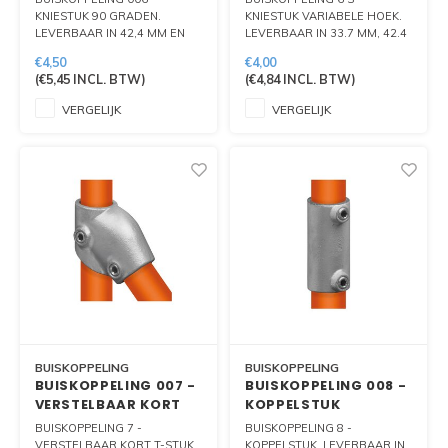
KNIESTUK 90 GRADEN.
KNIESTUK VARIABELE HOEK.
LEVERBAAR IN 42,4 MM EN
LEVERBAAR IN 33.7 MM, 42.4
48.3 MM.
MM EN 48.3 MM
€4,50
€4,00
(
€5,45
INCL. BTW)
(
€4,84
INCL. BTW)
VERGELIJK
VERGELIJK
BUISKOPPELING
BUISKOPPELING
BUISKOPPELING 007 -
BUISKOPPELING 008 -
VERSTELBAAR KORT
KOPPELSTUK
T-STUK
BUISKOPPELING 7 -
BUISKOPPELING 8 -
VERSTELBAAR KORT T-STUK.
KOPPELSTUK. LEVERBAAR IN