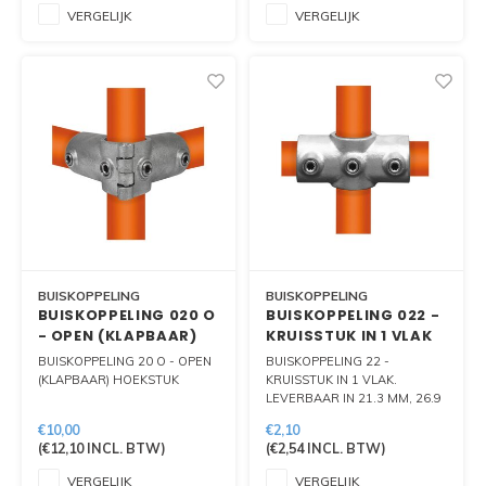
VERGELIJK
VERGELIJK
BUISKOPPELING
BUISKOPPELING
BUISKOPPELING 020 O
BUISKOPPELING 022 -
- OPEN (KLAPBAAR)
KRUISSTUK IN 1 VLAK
HOEKSTUK
BUISKOPPELING 20 O - OPEN
BUISKOPPELING 22 -
(KLAPBAAR) HOEKSTUK
KRUISSTUK IN 1 VLAK.
LEVERBAAR IN 21.3 MM, 26.9
MM, 33.7 MM, 42,4 MM, 48.3
€10,00
€2,10
MM EN 60.3 MM.
(
€12,10
INCL. BTW)
(
€2,54
INCL. BTW)
VERGELIJK
VERGELIJK