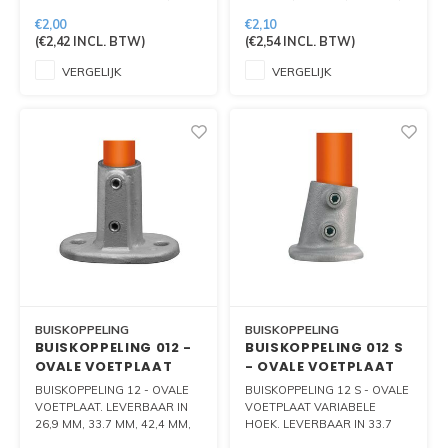
MM, 42.4 EN 48.3 MM
42.4 MM, 48,3 MM EN 60.3
€2,00
€2,10
MM.
(
€2,42
INCL. BTW)
(
€2,54
INCL. BTW)
VERGELIJK
VERGELIJK
BUISKOPPELING
BUISKOPPELING
BUISKOPPELING 012 -
BUISKOPPELING 012 S
OVALE VOETPLAAT
- OVALE VOETPLAAT
VARIABELE HOEK
BUISKOPPELING 12 - OVALE
BUISKOPPELING 12 S - OVALE
VOETPLAAT. LEVERBAAR IN
VOETPLAAT VARIABELE
26,9 MM, 33.7 MM, 42,4 MM,
HOEK. LEVERBAAR IN 33.7
48,3 MM EN 60.3 MM.
MM, 42.4 MM EN 48.3 MM