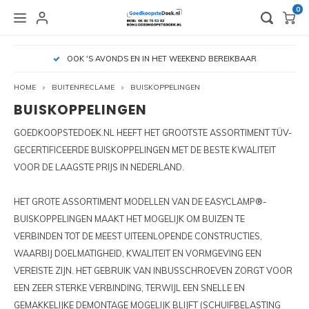
0
HOOFDMENU / VLAGGEN EN BEACHVLAGGEN
HOOFDMENU / OUTLET EN GEBRUIKT
HOOFDMENU / BEURSMATERIALEN
HOOFDMENU / BINNENRECLAME
HOOFDMENU / BUITENRECLAME
HOOFDMENU / HUREN
H
OOK 'S AVONDS EN IN HET WEEKEND BEREIKBAAR
VLAGGEN EN BEACHVLAGGEN
OUTLET EN GEBRUIKT
BEURSMATERIALEN
BINNENRECLAME
BUITENRECLAME
HUREN
HOME
BUITENRECLAME
BUISKOPPELINGEN
BUISKOPPELINGEN
BEURSVERLICHTING
BANNERS
BEURSWAND HUREN
ALUMINIUM FRAMES - GEBRUIKT
ACCESSOIRES VLAGGEN
DUBB
TEXT
ZIPP
PIX L
PIXLI
HUREN
HUREN
BUISKOPPELINGEN
GOEDKOOPSTEDOEK.NL HEEFT HET GROOTSTE ASSORTIMENT TÜV-
CONNECTOR BEURSVERLICHTING
BEURSWANDEN EN STANDS
STOEPBORDEN HUREN
BUISKOPPELINGEN - GEBRUIKT
ACCESSSOIRES BEACHVLAGGEN
L-BA
TEXT
ZIPP
PIX L
PIXLI
HUREN
GECERTIFICEERDE BUISKOPPELINGEN MET DE BESTE KWALITEIT V
OOR DE LAAGSTE PRIJS IN NEDERLAND.
CONTAINERFRAMES
FOLDERHOUDERS
LED FRAMES ALUMINIUM
CONTAINERFRAME HUREN
CONTAINERFRAMES - GEBRUIKT
ROLL
BEUR
PIX L
PIXLI
HUREN
HET GROTE ASSORTIMENT MODELLEN VAN DE EASYCLAMP®-
SPANDOEKEN
OPBERGKOFFERS EN TASSEN
LOSSTAANDE FRAMES
SPANDOEKFRAME HUREN
STOEPBORDEN - GEBRUIKT
ZIPP 
PIXLI
HUREN
BUISKOPPELINGEN MAAKT HET MOGELIJK OM BUIZEN TE
VERBINDEN TOT DE MEEST UITEENLOPENDE CONSTRUCTIES,
SPANDOEKFRAMES
PRESENTATIEBALIES
TEXTIELFRAMES
TEXTIELFRAME HUREN
PIXLI
WAARBIJ DOELMATIGHEID, KWALITEIT EN VORMGEVING EEN
VEREISTE ZIJN. HET GEBRUIK VAN INBUSSCHROEVEN ZORGT VOOR
SPANDOEKMATERIALEN
ZIPPIT TUBEFRAMES
HUREN PIXLIP GO LED
PIXLI
EEN ZEER STERKE VERBINDING, TERWIJL EEN SNELLE EN
SPANELASTIEKEN
GEMAKKELIJKE DEMONTAGE MOGELIJK BLIJFT (SCHUIFBELASTING