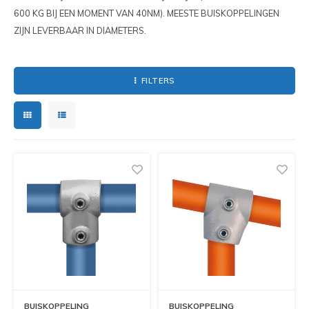
PIXLIP GO LED
HUREN PIXLIP GO BEURSSTANDS
600 KG BIJ EEN MOMENT VAN 40NM). MEESTE BUISKOPPELINGEN
STOEPBORDEN
ZIJN LEVERBAAR IN DIAMETERS.
PIXLIP GO BEURSSTANDS
FILTERS
BUISKOPPELING
BUISKOPPELING