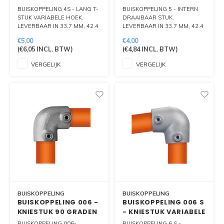
VARIABELE HOEK
STUK
BUISKOPPELING 4S - LANG T-
BUISKOPPELING 5 - INTERN
STUK VARIABELE HOEK.
DRAAIBAAR STUK.
LEVERBAAR IN 33.7 MM, 42.4
LEVERBAAR IN 33.7 MM, 42.4
MM EN 48.3 MM
MM EN 48.3 MM
€5,00
€4,00
(
€6,05
INCL. BTW)
(
€4,84
INCL. BTW)
VERGELIJK
VERGELIJK
BUISKOPPELING
BUISKOPPELING
BUISKOPPELING 006 -
BUISKOPPELING 006 S
KNIESTUK 90 GRADEN
- KNIESTUK VARIABELE
HOEK
BUISKOPPELING 006-
BUISKOPPELING 6 S -