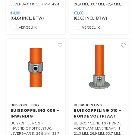
LEVERBAAR IN 33.7 MM, 42.4
26,9 MM, 33.7 MM, 42,4 MM,
MM EN 48.3 MM
48,3 MM EN 60.3 MM.
€4,00
€3,00
(
€4,84
INCL. BTW)
(
€3,63
INCL. BTW)
VERGELIJK
VERGELIJK
BUISKOPPELING
BUISKOPPELING
BUISKOPPELING 009 -
BUISKOPPELING 010 -
INWENDIG
RONDE VOETPLAAT
KOPPELSTUK
BUISKOPPELING 9 -
BUISKOPPELING 10 - RONDE
INWENDIG KOPPELSTUK.
VOETPLAAT. LEVERBAAR IN
LEVERBAAR IN 26.9 MM, 33.7
21.3 MM, 26.9 MM, 33.7 MM,