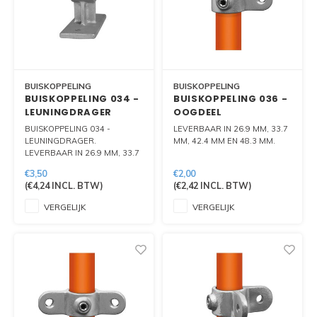
BUISKOPPELING
BUISKOPPELING
BUISKOPPELING 034 -
BUISKOPPELING 036 -
LEUNINGDRAGER
OOGDEEL
SCHARNIERSTUK
BUISKOPPELING 034 -
LEVERBAAR IN 26.9 MM, 33.7
LEUNINGDRAGER.
MM, 42.4 MM EN 48.3 MM.
LEVERBAAR IN 26.9 MM, 33.7
MM, 42.4 MM EN 48.3 MM.
€3,50
€2,00
(
€4,24
INCL. BTW)
(
€2,42
INCL. BTW)
VERGELIJK
VERGELIJK