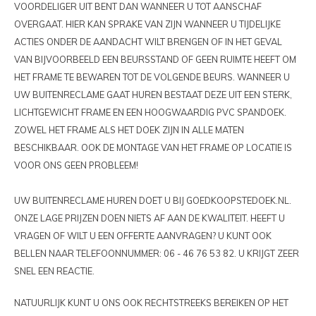
VOORDELIGER UIT BENT DAN WANNEER U TOT AANSCHAF
PIXLIP GO LED
STOEPBORDEN
HUREN PIXLIP GO BEURSSTANDS
OVERGAAT. HIER KAN SPRAKE VAN ZIJN WANNEER U TIJDELIJKE
ACTIES ONDER DE AANDACHT WILT BRENGEN OF IN HET GEVAL
PIXLIP GO BEURSSTANDS
VAN BIJVOORBEELD EEN BEURSSTAND OF GEEN RUIMTE HEEFT OM
HET FRAME TE BEWAREN TOT DE VOLGENDE BEURS. WANNEER U
UW BUITENRECLAME GAAT HUREN BESTAAT DEZE UIT EEN STERK,
LICHTGEWICHT FRAME EN EEN HOOGWAARDIG PVC SPANDOEK.
ZOWEL HET FRAME ALS HET DOEK ZIJN IN ALLE MATEN
BESCHIKBAAR. OOK DE MONTAGE VAN HET FRAME OP LOCATIE IS
VOOR ONS GEEN PROBLEEM!
UW BUITENRECLAME HUREN DOET U BIJ GOEDKOOPSTEDOEK.NL.
ONZE LAGE PRIJZEN DOEN NIETS AF AAN DE KWALITEIT. HEEFT U
VRAGEN OF WILT U EEN OFFERTE AANVRAGEN? U KUNT OOK
BELLEN NAAR TELEFOONNUMMER: 06 - 46 76 53 82. U KRIJGT ZEER
SNEL EEN REACTIE.
NATUURLIJK KUNT U ONS OOK RECHTSTREEKS BEREIKEN OP HET