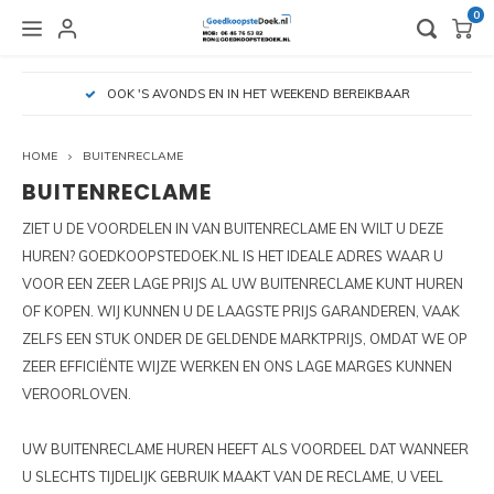
0
HOOFDMENU / VLAGGEN EN BEACHVLAGGEN
HOOFDMENU / OUTLET EN GEBRUIKT
HOOFDMENU / BEURSMATERIALEN
HOOFDMENU / BINNENRECLAME
HOOFDMENU / BUITENRECLAME
HOOFDMENU / HUREN
H
OOK 'S AVONDS EN IN HET WEEKEND BEREIKBAAR
VLAGGEN EN BEACHVLAGGEN
OUTLET EN GEBRUIKT
BEURSMATERIALEN
BINNENRECLAME
BUITENRECLAME
HUREN
HOME
BUITENRECLAME
BEURSVERLICHTING
BANNERS
BUISKOPPELINGEN
BEURSWAND HUREN
ALUMINIUM FRAMES - GEBRUIKT
ACCESSOIRES VLAGGEN
DUBB
TEXT
ZIPP
PIX L
PIXLI
HUREN
HUREN
BUITENRECLAME
ZIET U DE VOORDELEN IN VAN BUITENRECLAME EN WILT U DEZE
CONNECTOR BEURSVERLICHTING
BEURSWANDEN EN STANDS
CONTAINERFRAMES
STOEPBORDEN HUREN
BUISKOPPELINGEN - GEBRUIKT
ACCESSSOIRES BEACHVLAGGEN
L-BA
TEXT
ZIPP
PIX L
PIXLI
HUREN
HUREN? GOEDKOOPSTEDOEK.NL IS HET IDEALE ADRES WAAR U
VOOR EEN ZEER LAGE PRIJS AL UW BUITENRECLAME KUNT HUREN
FOLDERHOUDERS
LED FRAMES ALUMINIUM
SPANDOEKEN
CONTAINERFRAME HUREN
CONTAINERFRAMES - GEBRUIKT
ROLL
BEUR
PIX L
PIXLI
HUREN
OF KOPEN. WIJ KUNNEN U DE LAAGSTE PRIJS GARANDEREN, VAAK
ZELFS EEN STUK ONDER DE GELDENDE MARKTPRIJS, OMDAT WE OP
OPBERGKOFFERS EN TASSEN
LOSSTAANDE FRAMES
SPANDOEKFRAMES
SPANDOEKFRAME HUREN
STOEPBORDEN - GEBRUIKT
ZIPP 
PIXLI
HUREN
ZEER EFFICIËNTE WIJZE WERKEN EN ONS LAGE MARGES KUNNEN
VEROORLOVEN.
PRESENTATIEBALIES
TEXTIELFRAMES
SPANDOEKMATERIALEN
TEXTIELFRAME HUREN
PIXLI
UW BUITENRECLAME HUREN HEEFT ALS VOORDEEL DAT WANNEER
ZIPPIT TUBEFRAMES
SPANELASTIEKEN
HUREN PIXLIP GO LED
PIXLI
U SLECHTS TIJDELIJK GEBRUIK MAAKT VAN DE RECLAME, U VEEL