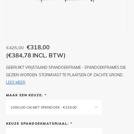
PIXLIP GO LED
STOEPBORDEN
HUREN PIXLIP GO BEURSSTANDS
PIXLIP GO BEURSSTANDS
€318,00
€425,00
(€384,78 INCL. BTW)
GEBRUIKT VRIJSTAAND SPANDOEKFRAME - SPANDOEKFRAMES DIE
GEZIEN WORDEN. STORMVAST TE PLAATSEN OP ZACHTE GROND.
LEES MEER
MAAK EEN KEUZE:
*
100X100 CM MET SPANDOEK - €318,00
KEUZE SPANDOEKMATERIAAL:
*