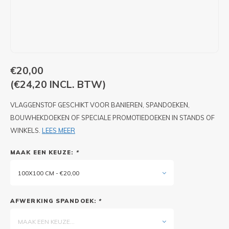
PIXLIP GO LED
STOEPBORDEN
HUREN PIXLIP GO BEURSSTANDS
PIXLIP GO BEURSSTANDS
€20,00
(€24,20 INCL. BTW)
VLAGGENSTOF GESCHIKT VOOR BANIEREN, SPANDOEKEN,
BOUWHEKDOEKEN OF SPECIALE PROMOTIEDOEKEN IN STANDS OF
WINKELS.
LEES MEER
MAAK EEN KEUZE:
*
100X100 CM - €20,00
AFWERKING SPANDOEK:
*
MAAK EEN KEUZE...