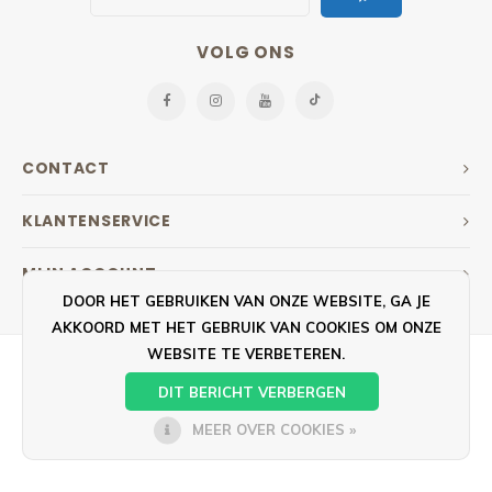
VOLG ONS
CONTACT
KLANTENSERVICE
MIJN ACCOUNT
DOOR HET GEBRUIKEN VAN ONZE WEBSITE, GA JE
AKKOORD MET HET GEBRUIK VAN COOKIES OM ONZE
WEBSITE TE VERBETEREN.
DIT BERICHT VERBERGEN
MEER OVER COOKIES »
© COPYRIGHT 2026 GOEDKOOPSTEDOEK.NL - POWERED BY
LIGHTSPEED
- THEME BY
SHOPMONKEY