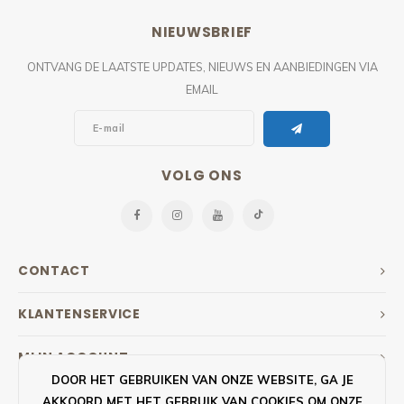
PIXLIP GO LED
STOEPBORDEN
HUREN PIXLIP GO BEURSSTANDS
NIEUWSBRIEF
PIXLIP GO BEURSSTANDS
ONTVANG DE LAATSTE UPDATES, NIEUWS EN AANBIEDINGEN VIA
EMAIL
VOLG ONS
CONTACT
KLANTENSERVICE
MIJN ACCOUNT
DOOR HET GEBRUIKEN VAN ONZE WEBSITE, GA JE
AKKOORD MET HET GEBRUIK VAN COOKIES OM ONZE