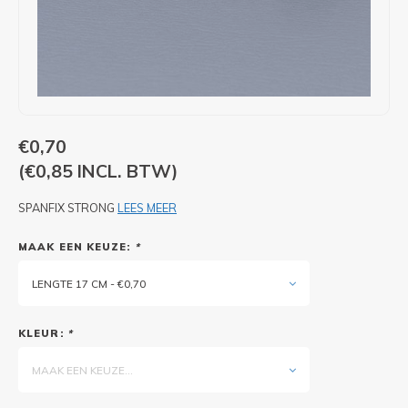
PIXLIP GO LED
STOEPBORDEN
HUREN PIXLIP GO BEURSSTANDS
PIXLIP GO BEURSSTANDS
€0,70
(€0,85 INCL. BTW)
SPANFIX STRONG
LEES MEER
MAAK EEN KEUZE:
*
LENGTE 17 CM - €0,70
KLEUR:
*
MAAK EEN KEUZE...