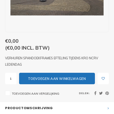
PIXLIP GO LED
STOEPBORDEN
HUREN PIXLIP GO BEURSSTANDS
PIXLIP GO BEURSSTANDS
€0,00
(€0,00 INCL. BTW)
VERHUREN SPANDOEKFRAMES EFTELING TIJDENS KRO NCRV
LEDENDAG
TOEVOEGEN AAN WINKELWAGEN
DELEN:
TOEVOEGEN AAN VERGELIJKING
PRODUCTOMSCHRIJVING