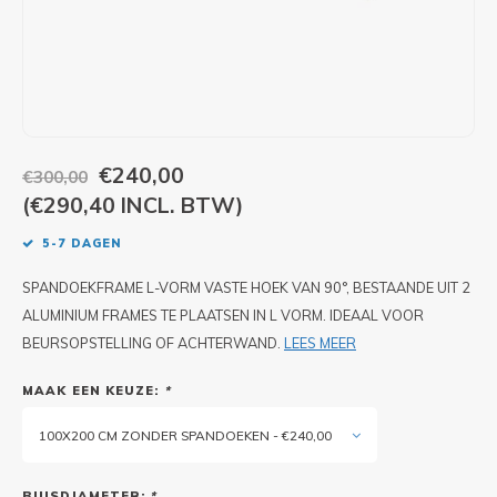
PIXLIP GO LED
STOEPBORDEN
HUREN PIXLIP GO BEURSSTANDS
PIXLIP GO BEURSSTANDS
€240,00
€300,00
(€290,40 INCL. BTW)
5-7 DAGEN
SPANDOEKFRAME L-VORM VASTE HOEK VAN 90°, BESTAANDE UIT 2
ALUMINIUM FRAMES TE PLAATSEN IN L VORM. IDEAAL VOOR
BEURSOPSTELLING OF ACHTERWAND.
LEES MEER
MAAK EEN KEUZE:
*
100X200 CM ZONDER SPANDOEKEN - €240,00
BUISDIAMETER:
*