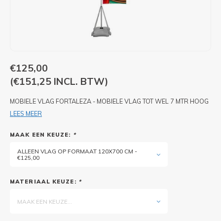
PIXLIP GO LED
STOEPBORDEN
HUREN PIXLIP GO BEURSSTANDS
PIXLIP GO BEURSSTANDS
€125,00
(€151,25 INCL. BTW)
MOBIELE VLAG FORTALEZA - MOBIELE VLAG TOT WEL 7 MTR HOOG
LEES MEER
MAAK EEN KEUZE:
*
ALLEEN VLAG OP FORMAAT 120X700 CM -
€125,00
MATERIAAL KEUZE:
*
MAAK EEN KEUZE...