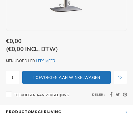
PIXLIP GO LED
STOEPBORDEN
HUREN PIXLIP GO BEURSSTANDS
PIXLIP GO BEURSSTANDS
€0,00
(€0,00 INCL. BTW)
MENUBORD LED
LEES MEER
TOEVOEGEN AAN WINKELWAGEN
DELEN:
TOEVOEGEN AAN VERGELIJKING
PRODUCTOMSCHRIJVING