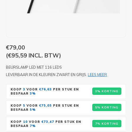
PIXLIP GO LED
STOEPBORDEN
HUREN PIXLIP GO BEURSSTANDS
PIXLIP GO BEURSSTANDS
€79,00
(€95,59 INCL. BTW)
BEURSLAMP LED MET 116 LEDS
LEVERBAAR IN DE KLEUREN ZWART EN GRIJS.
LEES MEER
KOOP
3
VOOR
€76,63
PER STUK EN
3% KORTING
BESPAAR
3%
KOOP
5
VOOR
€75,05
PER STUK EN
5% KORTING
BESPAAR
5%
KOOP
10
VOOR
€73,47
PER STUK EN
7% KORTING
BESPAAR
7%