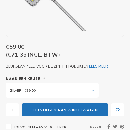
PIXLIP GO LED
STOEPBORDEN
HUREN PIXLIP GO BEURSSTANDS
PIXLIP GO BEURSSTANDS
€59,00
(€71,39 INCL. BTW)
BEURSLAMP LED VOOR DE ZIPP IT PRODUKTEN
LEES MEER
MAAK EEN KEUZE:
*
ZILVER - €59,00
TOEVOEGEN AAN WINKELWAGEN
DELEN:
TOEVOEGEN AAN VERGELIJKING