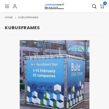
0
HOME
KUBUSFRAMES
HOOFDMENU / VLAGGEN EN BEACHVLAGGEN
HOOFDMENU / OUTLET EN GEBRUIKT
HOOFDMENU / BEURSMATERIALEN
HOOFDMENU / BINNENRECLAME
HOOFDMENU / BUITENRECLAME
HOOFDMENU / HUREN
H
VLAGGEN EN BEACHVLAGGEN
OUTLET EN GEBRUIKT
BEURSMATERIALEN
BINNENRECLAME
BUITENRECLAME
HUREN
KUBUSFRAMES
BEURSVERLICHTING
BANNERS
BUISKOPPELINGEN
BEURSWAND HUREN
ALUMINIUM FRAMES - GEBRUIKT
ACCESSOIRES VLAGGEN
DUBB
TEXT
ZIPP
PIX L
PIXLI
HUREN
HUREN
CONNECTOR BEURSVERLICHTING
BEURSWANDEN EN STANDS
CONTAINERFRAMES
STOEPBORDEN HUREN
BUISKOPPELINGEN - GEBRUIKT
ACCESSSOIRES BEACHVLAGGEN
L-BA
TEXT
ZIPP
PIX L
PIXLI
HUREN
FOLDERHOUDERS
LED FRAMES ALUMINIUM
SPANDOEKEN
CONTAINERFRAME HUREN
CONTAINERFRAMES - GEBRUIKT
ROLL
BEUR
PIX L
PIXLI
HUREN
OPBERGKOFFERS EN TASSEN
LOSSTAANDE FRAMES
SPANDOEKFRAMES
SPANDOEKFRAME HUREN
STOEPBORDEN - GEBRUIKT
ZIPP 
PIXLI
HUREN
PRESENTATIEBALIES
TEXTIELFRAMES
SPANDOEKMATERIALEN
TEXTIELFRAME HUREN
PIXLI
ZIPPIT TUBEFRAMES
SPANELASTIEKEN
HUREN PIXLIP GO LED
PIXLI