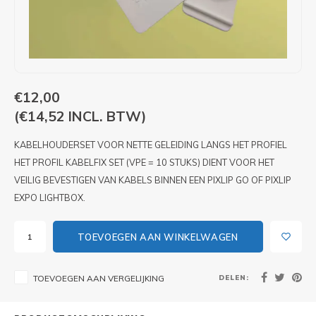
PIXLIP GO LED
STOEPBORDEN
HUREN PIXLIP GO BEURSSTANDS
PIXLIP GO BEURSSTANDS
€12,00
(€14,52 INCL. BTW)
KABELHOUDERSET VOOR NETTE GELEIDING LANGS HET PROFIEL
HET PROFIL KABELFIX SET (VPE = 10 STUKS) DIENT VOOR HET
VEILIG BEVESTIGEN VAN KABELS BINNEN EEN PIXLIP GO OF PIXLIP
EXPO LIGHTBOX.
TOEVOEGEN AAN WINKELWAGEN
DELEN:
TOEVOEGEN AAN VERGELIJKING