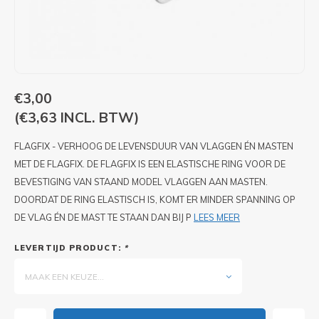
PIXLIP GO LED
STOEPBORDEN
HUREN PIXLIP GO BEURSSTANDS
PIXLIP GO BEURSSTANDS
€3,00
(€3,63 INCL. BTW)
FLAGFIX - VERHOOG DE LEVENSDUUR VAN VLAGGEN ÉN MASTEN
MET DE FLAGFIX. DE FLAGFIX IS EEN ELASTISCHE RING VOOR DE
BEVESTIGING VAN STAAND MODEL VLAGGEN AAN MASTEN.
DOORDAT DE RING ELASTISCH IS, KOMT ER MINDER SPANNING OP
DE VLAG ÉN DE MAST TE STAAN DAN BIJ P
LEES MEER
LEVERTIJD PRODUCT:
*
MAAK EEN KEUZE...