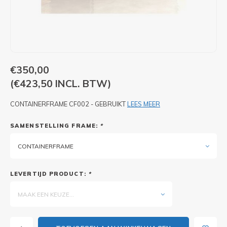
PIXLIP GO LED
STOEPBORDEN
HUREN PIXLIP GO BEURSSTANDS
PIXLIP GO BEURSSTANDS
€350,00
(€423,50 INCL. BTW)
CONTAINERFRAME CF002 - GEBRUIKT
LEES MEER
SAMENSTELLING FRAME:
*
CONTAINERFRAME
LEVERTIJD PRODUCT:
*
MAAK EEN KEUZE...