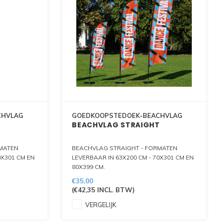
CHVLAG
GOEDKOOPSTEDOEK-BEACHVLAG
BEACHVLAG STRAIGHT
RMATEN
BEACHVLAG STRAIGHT - FORMATEN
0X301 CM EN
LEVERBAAR IN 63X200 CM - 70X301 CM EN
80X399 CM.
AN DE
4 VERSCHILLENDE VORMEN VAN DE
€35,00
PTIE
ONDERKANT OM NOG MEER OPTIE
(
€42,35
INCL. BTW)
SSEN 3
VALLEN. MATERIAALKEUZE TUSSEN 3
SOORTEN:
VERGELIJK
-
GLANSPOLYESTER 115 GRAM -