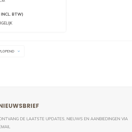
CM.
CHILLENDE VORMEN VAN DE
ANT OM NOG MEER OPTIE
INCL. BTW)
. MATERIAALKEUZE TUSSEN 3
N:
GELIJK
OLYESTER 115 GRAM -
LYESTER 130 GRAM- LONGLIFE
AMS
PLOPEND
NIEUWSBRIEF
ONTVANG DE LAATSTE UPDATES, NIEUWS EN AANBIEDINGEN VIA
EMAIL