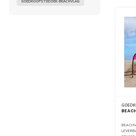
GOEDKOOPSTEDOEK-BEACHVLAG
GOEDK
BEAC
BEACHV
LEVERBA