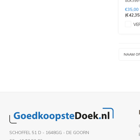
80X399 
4 VERS
€35,00
ONDERK
(
€42,35
VALLEN
SOORTE
VER
GLANSP
MESHPO
130 GR
NAAM O
SCHOFFEL 51 D - 1648GG - DE GOORN