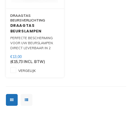
PIXLIP GO LED
STOEPBORDEN
HUREN PIXLIP GO BEURSSTANDS
DRAAGTAS
PIXLIP GO BEURSSTANDS
BEURSVERLICHTING
DRAAGTAS
BEURSLAMPEN
PERFECTE BESCHERMING
VOOR UW BEURSLAMPEN.
DIRECT LEVERBAAR IN 2
FORMATEN.
€13,00
(
€15,73
INCL. BTW)
VERGELIJK