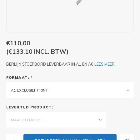
PIXLIP GO LED
STOEPBORDEN
HUREN PIXLIP GO BEURSSTANDS
PIXLIP GO BEURSSTANDS
€110,00
(€133,10 INCL. BTW)
BERLIJN STOEPBORD LEVERBAAR IN A1 EN A0
LEES MEER
FORMAAT:
*
A1 EXCLUSIEF PRINT
LEVERTIJD PRODUCT:
MAAK EEN KEUZE...